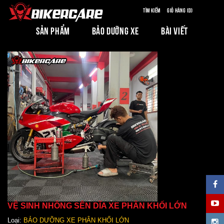
Tìm kiếm
Giỏ hàng (0)
SẢN PHẨM
BẢO DƯỠNG XE
BÀI VIẾT
VỆ SINH NHÔNG SÊN DĨA XE PHÂN KHỐI LỚN
Loại:
BẢO DƯỠNG XE PHÂN KHỐI LỚN