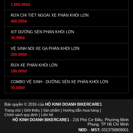
1,000,000đ
RỬA CHI TIẾT NGOÀI XE PHÂN KHỐI LỚN
400,000đ
XỊT DƯỠNG SÊN PHÂN KHỐI LỚN
30,000đ
VỆ SINH NỒI XE GA PHÂN KHỐI LỚN
200,000đ
RỬA XE PHÂN KHỐI LỚN
100,000đ
COMBO VỆ SINH - DƯỠNG SÊN XE PHÂN KHỐI LỚN
50,000đ
Bản quyền © 2016 của
HỘ KINH DOANH BIKERCARE1
|
|
|
|
Trang chủ
Giới thiệu
Sản phẩm
Hướng dẫn mua hàng
|
Chính sách quy định
Liên hệ
HỘ KINH DOANH BIKERCARE1
- 216 Phó Cơ Điều, Phường Minh
Phụng, TP Hồ Chí Minh
NĐD:
-
MST:
0313758909001