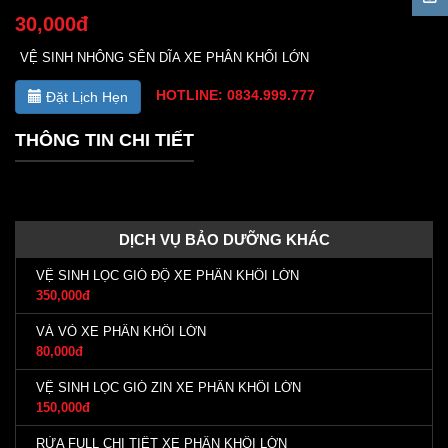
30,000đ
VỆ SINH NHÔNG SÊN DĨA XE PHÂN KHỐI LỚN
HOTLINE: 0834.999.777
Đặt Lịch Hẹn
THÔNG TIN CHI TIẾT
DỊCH VỤ BẢO DƯỠNG KHÁC
VỆ SINH LỌC GIÓ ĐỘ XE PHÂN KHỐI LỚN
350,000đ
VÁ VỎ XE PHÂN KHỐI LỚN
80,000đ
VỆ SINH LỌC GIÓ ZIN XE PHÂN KHỐI LỚN
150,000đ
RỬA FULL CHI TIẾT XE PHÂN KHỐI LỚN