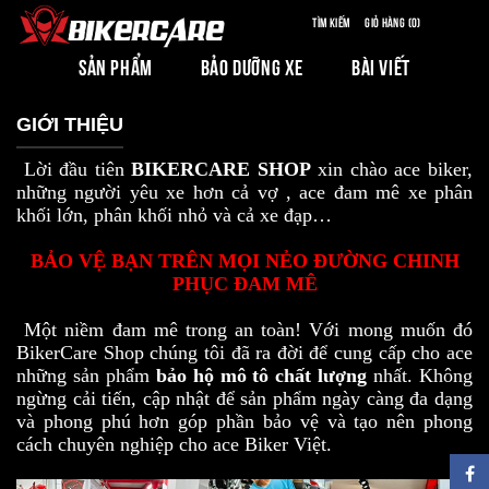
Tìm kiếm
Giỏ hàng (0)
SẢN PHẨM
BẢO DƯỠNG XE
BÀI VIẾT
GIỚI THIỆU
Lời đầu tiên
BIKERCARE SHOP
xin chào ace biker,
những người yêu xe hơn cả vợ , ace đam mê xe phân
khối lớn, phân khối nhỏ và cả xe đạp…
BẢO VỆ BẠN TRÊN MỌI NẺO ĐƯỜNG CHINH
PHỤC ĐAM MÊ
Một niềm đam mê trong an toàn! Với mong muốn đó
BikerCare Shop chúng tôi đã ra đời để cung cấp cho ace
những sản phẩm
bảo hộ mô tô chất lượng
nhất. Không
ngừng cải tiến, cập nhật để sản phẩm ngày càng đa dạng
và phong phú hơn góp phần bảo vệ và tạo nên phong
cách chuyên nghiệp cho ace Biker Việt.