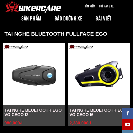
Tìm kiếm
Giỏ hàng (0)
SẢN PHẨM
BẢO DƯỠNG XE
BÀI VIẾT
TAI NGHE BLUETOOTH FULLFACE EGO
TAI NGHE BLUETOOTH EGO
TAI NGHE BLUETOOTH EGO
VOICEGO I2
VOICEGO I6
980,000đ
2,380,000đ