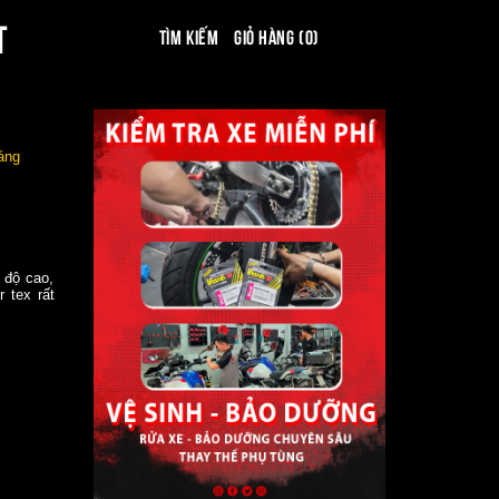
T
Tìm kiếm
Giỏ hàng (0)
áng
độ cao,
 tex rất