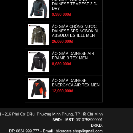
DAINESE TEMPEST 3 D-
DRY
9,980,000đ
ÁO GIÁP CHỐNG NƯỚC
DAINESE SPRINGBOK 3L
ABSOLUTESHELL MEN
26,060,000đ
ÁO GIÁP DAINESE AIR
FRAME 3 TEX MEN
8,680,000đ
ÁO GIÁP DAINESE
ENERGYCA AIR TEX MEN
12,060,000đ
1
- 216 Phó Cơ Điều, Phường Minh Phụng, TP Hồ Chí Minh
NĐD:
-
MST:
0313758909001
ĐKKD:
ĐT:
0834.999.777 -
Email:
bikercare.shop@gmail.com