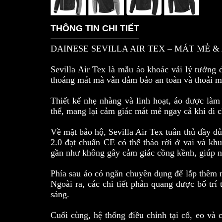
THÔNG TIN CHI TIẾT
DAINESE SEVILLA AIR TEX – MÁT MẺ 
Sevilla Air Tex là mẫu áo khoác vải lý tưởng 
thoáng mát mà vẫn đảm bảo an toàn và thoải má
Thiết kế nhẹ nhàng và linh hoạt, áo được làm 
thể, mang lại cảm giác mát mẻ ngay cả khi di c
Về mặt bảo hộ, Sevilla Air Tex tuân thủ đầy 
2.0 đạt chuẩn CE có thể tháo rời ở vai và k
gần như không gây cảm giác cồng kềnh, giúp ng
Phía sau áo có ngăn chuyên dụng để lắp thêm 
Ngoài ra, các chi tiết phản quang được bố trí
sáng.
Cuối cùng, hệ thống điều chỉnh tại cổ, eo và