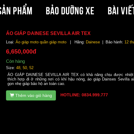
SẢN PHẨM
BẢO DƯỠNG XE
BÀI VIẾ
ÁO GIÁP DAINESE SEVILLA AIR TEX
Loại:
Áo giáp moto quần giáp moto
| Hãng:
Dainese
| Bảo hành:
12 th
6,650,000đ
Còn hàng
Size:
48, 50, 52
ÁO GIÁP DAINESE SEVILLA AIR TEX có khả năng chịu được nhiệt 
thích hợp đi ở những nơi có khí hậu nóng, áo giáp Dainses Sevilla air
gọn nhẹ giáp bảo hộ an toàn cao.
HOTLINE: 0834.999.777
Thêm vào giỏ hàng