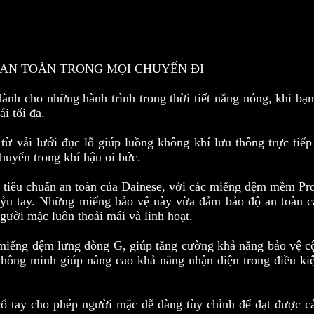
& AN TOÀN TRONG MỌI CHUYẾN ĐI
dành cho những hành trình trong thời tiết nắng nóng, khi bạ
i tối đa.
từ vải lưới đục lỗ giúp luồng không khí lưu thông trực tiế
huyển trong khí hậu oi bức.
đủ tiêu chuẩn an toàn của Dainese, với các miếng đệm mềm Pr
huỷu tay. Những miếng bảo vệ này vừa đảm bảo độ an toàn c
ười mặc luôn thoải mái và linh hoạt.
miếng đệm lưng dòng G, giúp tăng cường khả năng bảo vệ cộ
 thông minh giúp nâng cao khả năng nhận diện trong điều ki
 cổ tay cho phép người mặc dễ dàng tùy chỉnh để đạt được c