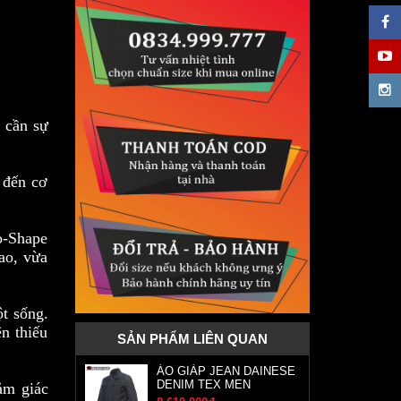
n cần sự
p đến cơ
o-Shape
ao, vừa
t sống.
ện thiếu
SẢN PHẨM LIÊN QUAN
ÁO GIÁP JEAN DAINESE
DENIM TEX MEN
ảm giác