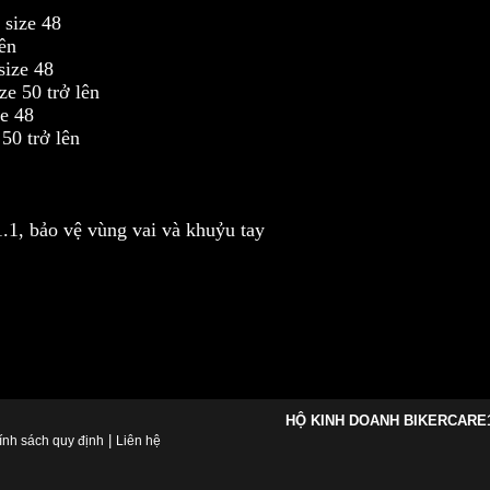
size 48
ên
ize 48
 50 trở lên
e 48
0 trở lên
, bảo vệ vùng vai và khuỷu tay
HỘ KINH DOANH BIKERCARE
|
ính sách quy định
Liên hệ