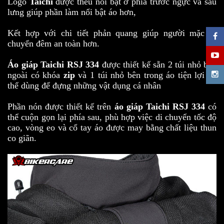
Logo
Taichi
được thêu nổi bật ở phía trước ngực và sau
lưng giúp phần làm nổi bật áo hơn,
Kết hợp với chi tiết phản quang giúp người mặc di
chuyển đêm an toàn hơn.
Áo giáp Taichi RSJ 334
được thiết kế sẵn 2 túi nhỏ bên
ngoài có khóa
zip
và 1 túi nhỏ bên trong áo tiện lợi có
thể dùng để đựng những vật dụng cá nhân
Phần nón được thiết kế trên
áo giáp Taichi RSJ 334
có
thể cuộn gọn lại phía sau, phù hợp việc di chuyển tốc độ
cao, vòng eo và cổ tay áo được may bằng chất liệu thun
co giãn.