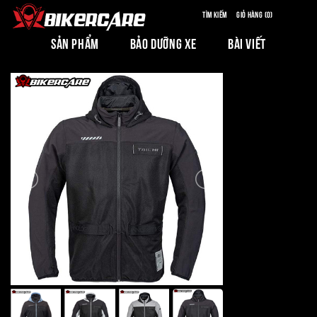
Tìm kiếm
Giỏ hàng (0)
SẢN PHẨM
BẢO DƯỠNG XE
BÀI VIẾT