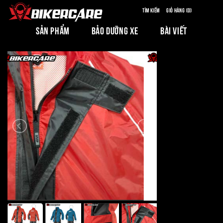
Tìm kiếm
Giỏ hàng (0)
SẢN PHẨM
BẢO DƯỠNG XE
BÀI VIẾT