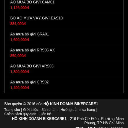
ÁO MƯA BỘ GIVI CAM01
1,129,000đ
BỘ ÁO MƯA VÁY GIVI EAS10
884,000đ
Áo mưa bộ givi GRA01
1,600,000đ
Áo mưa bộ givi RRS06.AX
850,000đ
ÁO MƯA BỘ GIVI ARS03
1,800,000đ
Áo mưa bộ givi CRS02
1,400,000đ
Bản quyền © 2016 của
HỘ KINH DOANH BIKERCARE1
|
|
|
|
Trang chủ
Giới thiệu
Sản phẩm
Hướng dẫn mua hàng
|
Chính sách quy định
Liên hệ
HỘ KINH DOANH BIKERCARE1
- 216 Phó Cơ Điều, Phường Minh
Phụng, TP Hồ Chí Minh