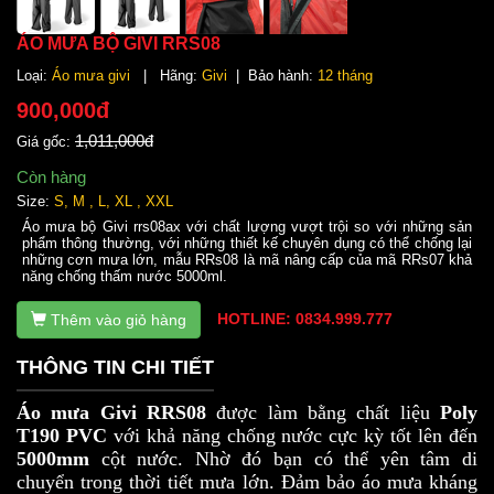
ÁO MƯA BỘ GIVI RRS08
Loại:
Áo mưa givi
| Hãng:
Givi
| Bảo hành:
12 tháng
900,000đ
1,011,000đ
Giá gốc:
Còn hàng
Size:
S, M , L, XL , XXL
Áo mưa bộ Givi rrs08ax với chất lượng vượt trội so với những sản
phẩm thông thường, với những thiết kế chuyên dụng có thể chống lại
những cơn mưa lớn, mẫu RRs08 là mã nâng cấp của mã RRs07 khả
năng chống thấm nước 5000ml.
HOTLINE: 0834.999.777
Thêm vào giỏ hàng
THÔNG TIN CHI TIẾT
Áo mưa Givi RRS08
được làm bằng chất liệu
Poly
T190 PVC
với khả năng chống nước cực kỳ tốt lên đến
5000mm
cột nước. Nhờ đó bạn có thể yên tâm di
chuyển trong thời tiết mưa lớn. Đảm bảo áo mưa kháng