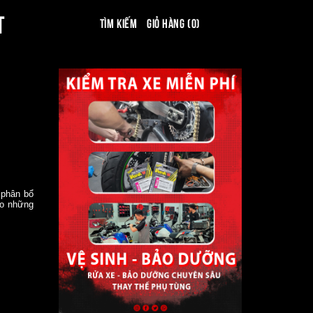
T
Tìm kiếm
Giỏ hàng (0)
 phân bổ
ho những