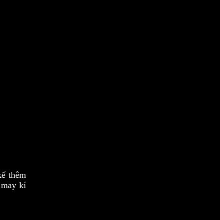
kế thêm
 may kí