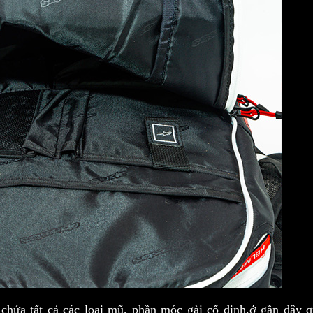
chứa tất cả các loại mũ, phần móc gài cố định.ở gần dây q