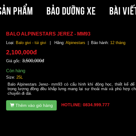
SẢN PHẨM
BẢO DƯỠNG XE
BÀI VIẾ
BALO ALPINESTARS JEREZ - MM93
Loại:
Balo givi - túi givi
| Hãng:
Alpinestars
| Bảo hành:
12 tháng
2,100,000đ
3,500,000đ
Giá gốc:
Còn hàng
Size:
25L
Balo Alpinestars Jerez- mm93 có cấu hình khí động học, thiết kế để
trọng lượng đồng đều khắp lưng mang lại sự thoải mái và phù hợp c
chuyến đi dài.
HOTLINE: 0834.999.777
Thêm vào giỏ hàng