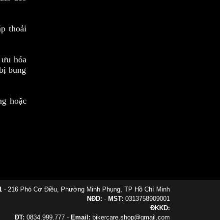
p thoải
 ưu hóa
 bị bung
ng hoặc
1
- 216 Phó Cơ Điều, Phường Minh Phụng, TP Hồ Chí Minh
NĐD:
-
MST:
0313758909001
ĐKKD:
ĐT:
0834.999.777 -
Email:
bikercare.shop@gmail.com