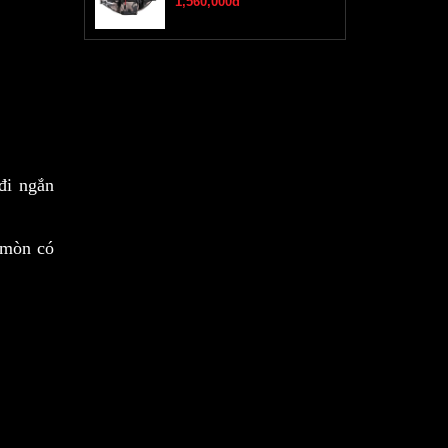
1,560,000đ
đi ngắn
 mòn có