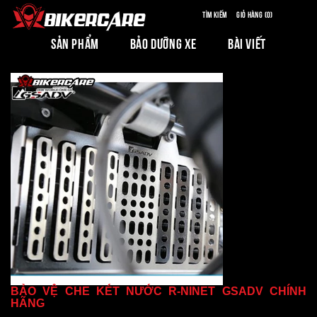
Tìm kiếm
Giỏ hàng (0)
SẢN PHẨM
BẢO DƯỠNG XE
BÀI VIẾT
BẢO VỆ CHE KÉT NƯỚC R-NINET GSADV CHÍNH
HÃNG