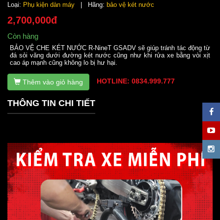
Loại:
Phụ kiện dàn máy
| Hãng:
bảo vệ két nước
2,700,000đ
Còn hàng
BẢO VỆ CHE KÉT NƯỚC R-NineT GSADV sẽ giúp tránh tác động từ
đá sỏi văng dưới đường két nước cũng như khi rửa xe bằng vòi xịt
cao áp mạnh cũng không lo bị hư hại.
HOTLINE: 0834.999.777
Thêm vào giỏ hàng
THÔNG TIN CHI TIẾT