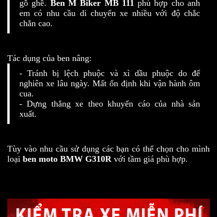
gồ ghề.
Ben M Biker MB 111
phù hợp cho anh
em có nhu cầu di chuyển xe nhiều với độ chắc
chắn cao.
Tác dụng của ben nâng:
- Tránh bị lệch phuộc và xì dầu phuộc do để
nghiên xe lâu ngày. Mất ổn định khi vận hành ôm
cua.
- Dựng thẳng xe theo khuyến cáo của nhà sản
xuất.
Tùy vào nhu cầu sử dụng các bạn có thể chọn cho mình
loại
ben moto
BMW G310R
với tầm giá phù hợp.