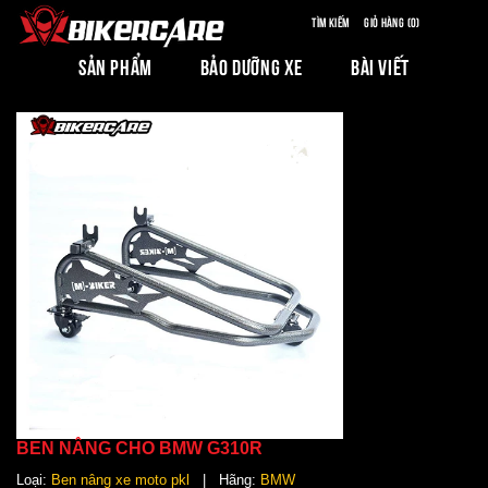
Tìm kiếm
Giỏ hàng (0)
SẢN PHẨM
BẢO DƯỠNG XE
BÀI VIẾT
BEN NÂNG CHO BMW G310R
Loại:
Ben nâng xe moto pkl
| Hãng:
BMW