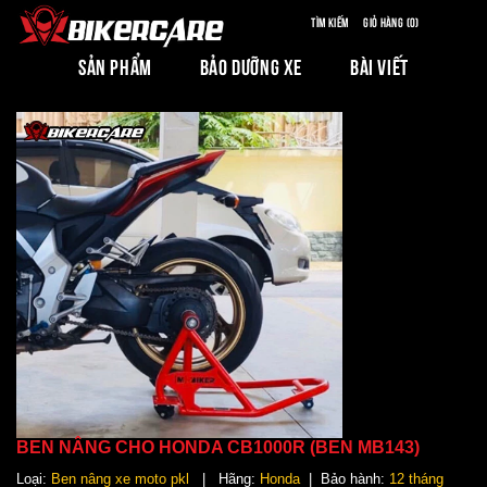
Tìm kiếm
Giỏ hàng (0)
SẢN PHẨM
BẢO DƯỠNG XE
BÀI VIẾT
BEN NÂNG CHO HONDA CB1000R (BEN MB143)
Loại:
Ben nâng xe moto pkl
| Hãng:
Honda
| Bảo hành:
12 tháng