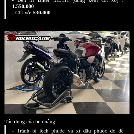
- Ben M Biker MB111 (dùng kèm cốt xỏ) :
1.550.000
- Cốt xỏ:
530.000
Tác dụng của ben nâng:
- Tránh bị lệch phuộc và xì dầu phuộc do để