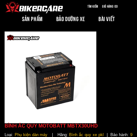
Tìm kiếm
Giỏ hàng (0)
SẢN PHẨM
BẢO DƯỠNG XE
BÀI VIẾT
BÌNH ẮC QUY MOTOBATT MBTX30UHD
Loại:
Phụ kiện dàn máy
| Hãng:
Bình ắc quy xe pkl
| Bảo hành:
9