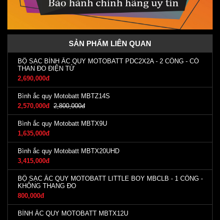
SẢN PHẨM LIÊN QUAN
BỘ SẠC BÌNH ẮC QUY MOTOBATT PDC2X2A - 2 CỔNG - CÓ
THAN ĐO ĐIỆN TỬ
2,690,000đ
Bình ắc quy Motobatt MBTZ14S
2,570,000đ
2,800,000đ
Bình ắc quy Motobatt MBTX9U
1,635,000đ
Bình ắc quy Motobatt MBTX20UHD
3,415,000đ
BỘ SẠC ẮC QUY MOTOBATT LITTLE BOY MBCLB - 1 CỔNG -
KHÔNG THANG ĐO
800,000đ
BÌNH ẮC QUY MOTOBATT MBTX12U