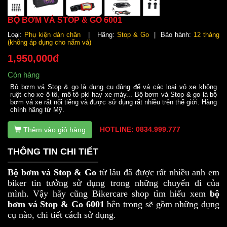
BỘ BƠM VÁ STOP & GO 6001
Loại:
Phụ kiện dàn chân
| Hãng:
Stop & Go
| Bảo hành:
12 tháng
(không áp dụng cho nấm vá)
1,950,000đ
Còn hàng
Bộ bơm vá Stop & go là dụng cụ dùng để vá các loại vỏ xe không
ruột cho xe ô tô, mô tô pkl hay xe máy... Bộ bơm vá Stop & go là bộ
bơm vá xe rất nổi tiếng và được sử dụng rất nhiều trên thế giới. Hàng
chính hãng từ Mỹ.
HOTLINE: 0834.999.777
Thêm vào giỏ hàng
THÔNG TIN CHI TIẾT
Bộ bơm vá Stop & Go
từ lâu đã được rất nhiều anh em
biker tin tưởng sử dụng trong những chuyến đi của
mình. Vậy hãy cũng Bikercare shop tìm hiểu xem
bộ
bơm vá Stop & Go 6001
bên trong sẽ gồm những dụng
cụ nào, chi tiết cách sử dụng.