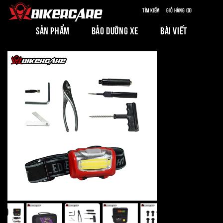
Tìm kiếm
Giỏ hàng (0)
SẢN PHẨM
BẢO DƯỠNG XE
BÀI VIẾT