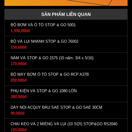
SẢN PHẨM LIÊN QUAN
BỘ BƠM VÁ Ô TÔ STOP & GO 5001
1,950,000đ
BỘ VÁ LỤI NHANH STOP & GO 76002
150,000đ
NẤM VÁ STOP & GO 1575 (15 nấm: 3/4 x 5/16)
170,000đ
BỘ MÁY BƠM Ô TÔ STOP & GO RCP A37B
850,000đ
PHỤ KIỆN VÁ STOP & GO 1080 LỚN
280,000đ
DÂY NỐI ACQUY ĐẦU SAE STOP & GO SAE 30CM
90,000đ
CHAI KEO VÀ 2 MIẾNG VÁ LỤI (10 SỢI) STOP&GO RS2040
120,000đ