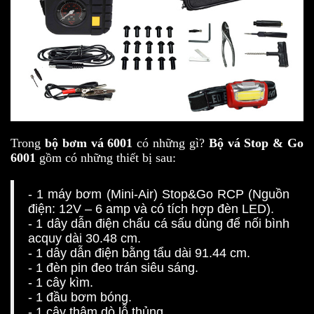
Trong
bộ
bơm vá
6001
có những gì?
Bộ vá Stop & Go
6001
gồm có những thiết bị sau:
- 1 máy bơm (Mini-Air) Stop&Go RCP (Nguồn
điện: 12V – 6 amp và có tích hợp đèn LED).
- 1 dây dẫn điện chấu cá sấu dùng để nối bình
acquy dài 30.48 cm.
- 1 dây dẫn điện bằng tẩu dài 91.44 cm.
- 1 đèn pin đeo trán siêu sáng.
- 1 cây kìm.
- 1 đầu bơm bóng.
- 1 cây thâm dò lỗ thủng.