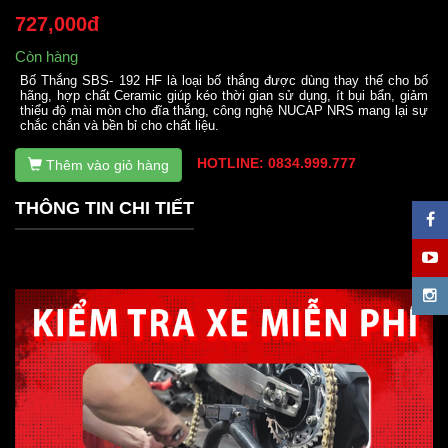
727,000đ
Còn hàng
Bố Thắng SBS- 192 HF là loại bố thắng được dùng thay thế cho bố
hãng, hợp chất Ceramic giúp kéo thời gian sử dụng, ít bụi bẩn, giảm
thiểu độ mài mòn cho đĩa thắng, công nghệ NUCAP NRS mang lại sự
chắc chắn và bền bỉ cho chất liệu.
HOTLINE: 0834.999.777
Thêm vào giỏ hàng
THÔNG TIN CHI TIẾT