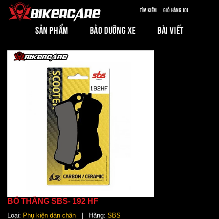
Tìm kiếm
Giỏ hàng (0)
SẢN PHẨM
BẢO DƯỠNG XE
BÀI VIẾT
BỐ THẮNG SBS- 192 HF
Loại:
Phụ kiện dàn chân
| Hãng:
SBS