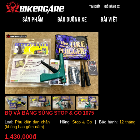
Tìm kiếm
Giỏ hàng (0)
SẢN PHẨM
BẢO DƯỠNG XE
BÀI VIẾT
BỘ VÁ BẰNG SÚNG STOP & GO 1075
Loại:
Phụ kiện dàn chân
| Hãng:
Stop & Go
| Bảo hành:
12 tháng
(không bao gồm nấm)
1,430,000đ