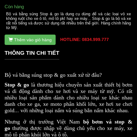
Còn hàng
Bộ vá bằng súng Stop & go là dụng cụ dùng để vá các loại vỏ xe
không ruột cho xe ô tô, mô tô pkl hay xe máy... Stop & go là bộ vá xe
rất nổi tiếng và được sử dụng rất nhiều trên thế giới. Hàng chính hãng
từ Mỹ.
HOTLINE: 0834.999.777
Thêm vào giỏ hàng
THÔNG TIN CHI TIẾT
Bộ vá bằng súng stop & go xuất xứ từ đâu?
Stop & go
là thương hiệu chuyên sản xuất thiết bị bơm
vá di động dành cho xe hơi và xe máy từ mỹ. Có rất
nhiều loại sản phẩm dành cho nhiều loại xe khác nhau
danh cho xe ga, xe moto phân khối lớn, xe hơi xe chơi
gold... với những loại nấm và súng bắn nấm khác nhau.
Nhưng ở thị trường Việt Nam
bộ bơm vá stop &
go
thường được nhập về dùng chủ yếu cho xe máy, xe
mô tô phân khói lớn và ô tô.