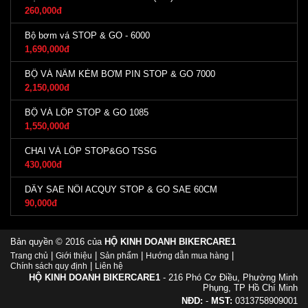
260,000đ
Bộ bơm vá STOP & GO - 6000
1,690,000đ
BỘ VÁ NẤM KÈM BƠM PIN STOP & GO 7000
2,150,000đ
BỘ VÁ LỐP STOP & GO 1085
1,550,000đ
CHAI VÁ LỐP STOP&GO TSSG
430,000đ
DÂY SAE NỐI ACQUY STOP & GO SAE 60CM
90,000đ
Bản quyền © 2016 của
HỘ KINH DOANH BIKERCARE1
|
|
|
|
Trang chủ
Giới thiệu
Sản phẩm
Hướng dẫn mua hàng
|
Chính sách quy định
Liên hệ
HỘ KINH DOANH BIKERCARE1
- 216 Phó Cơ Điều, Phường Minh
Phụng, TP Hồ Chí Minh
NĐD:
-
MST:
0313758909001