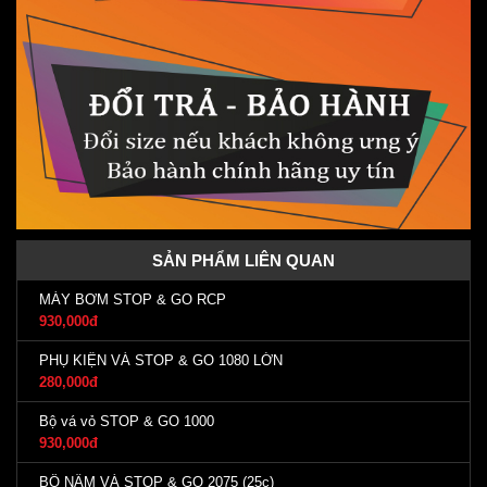
SẢN PHẨM LIÊN QUAN
MÁY BƠM STOP & GO RCP
930,000đ
PHỤ KIỆN VÁ STOP & GO 1080 LỚN
280,000đ
Bộ vá vỏ STOP & GO 1000
930,000đ
BỘ NẤM VÁ STOP & GO 2075 (25c)