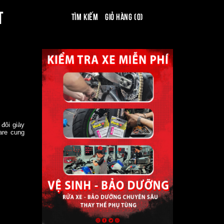
T
Tìm kiếm
Giỏ hàng (0)
đôi giày
are cung