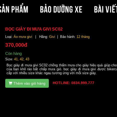
SẢN PHẨM
BẢO DƯỠNG XE
BÀI VIẾ
BỌC GIÀY ĐI MƯA GIVI SC02
Loại:
Áo mưa givi
| Hãng:
Givi
| Bảo hành:
12 tháng
370,000đ
Còn hàng
Size:
41, 42, 43
Bọc giày đi mưa givi SC02 chống thấm mưa cho giày hiệu quả giúp cho 
của bạn khô ráo bất chấp mưa gió. bọc giày đi mưa givi được bikerc
cấp với nhiều size khác ngau tương ứng với mỗi size giày.
HOTLINE: 0834.999.777
Thêm vào giỏ hàng