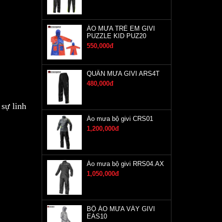
ÁO MƯA TRẺ EM GIVI
PUZZLE KID PUZ20
550,000đ
QUẦN MƯA GIVI ARS4T
480,000đ
 sự linh
Áo mưa bộ givi CRS01
1,200,000đ
Áo mưa bộ givi RRS04.AX
1,050,000đ
BỘ ÁO MƯA VÁY GIVI
EAS10