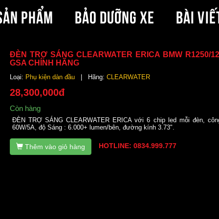
SẢN PHẨM
BẢO DƯỠNG XE
BÀI VIẾ
ĐÈN TRỢ SÁNG CLEARWATER ERICA BMW R1250/12
GSA CHÍNH HÃNG
Loại:
Phụ kiện dàn đầu
| Hãng:
CLEARWATER
28,300,000đ
Còn hàng
ĐÈN TRỢ SÁNG CLEARWATER ERICA với 6 chip led mỗi đèn, công
60W/5A, độ Sáng : 6.000+ lumen/bên, đường kính 3.73".
HOTLINE: 0834.999.777
Thêm vào giỏ hàng