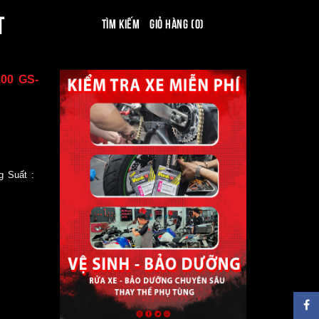
T
Tìm kiếm
Giỏ hàng (0)
00 GS-
 Suất :