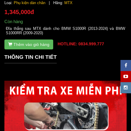
Loại:
Phụ kiện dàn chân
| Hãng:
MTX
1,345,000đ
Còn hàng
Đĩa thắng sau MTX dành cho BMW S1000R (2013-2024) và BMW
S1000RR (2009-2020)
HOTLINE: 0834.999.777
Thêm vào giỏ hàng
THÔNG TIN CHI TIẾT