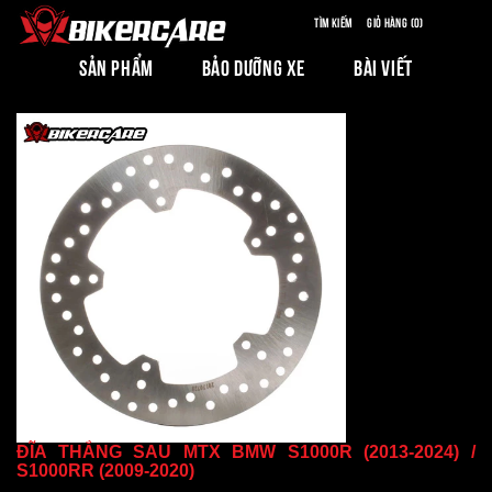
Tìm kiếm
Giỏ hàng (0)
SẢN PHẨM
BẢO DƯỠNG XE
BÀI VIẾT
ĐĨA THẮNG SAU MTX BMW S1000R (2013-2024) /
S1000RR (2009-2020)