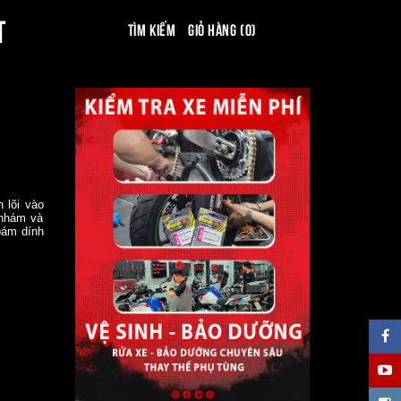
T
Tìm kiếm
Giỏ hàng (0)
 lõi vào
 nhám và
bám dính