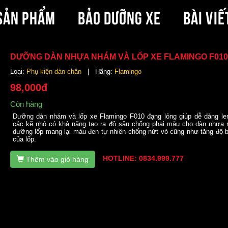
SẢN PHẨM
BẢO DƯỠNG XE
BÀI VIẾ
DƯỠNG DÀN NHỰA NHÁM VÀ LỐP XE FLAMINGO F010
Loại:
Phụ kiện dàn chân
| Hãng:
Flamingo
98,000đ
Còn hàng
Dưỡng dàn nhám và lốp xe Flamingo F010 đạng lỏng giúp dễ dàng len
các kẽ nhỏ có khả năng tạo ra độ sâu chống phai màu cho dàn nhựa
dưỡng lốp mang lại màu đen tự nhiên chống nứt vỏ cũng như tăng độ 
của lốp.
HOTLINE: 0834.999.777
Thêm vào giỏ hàng