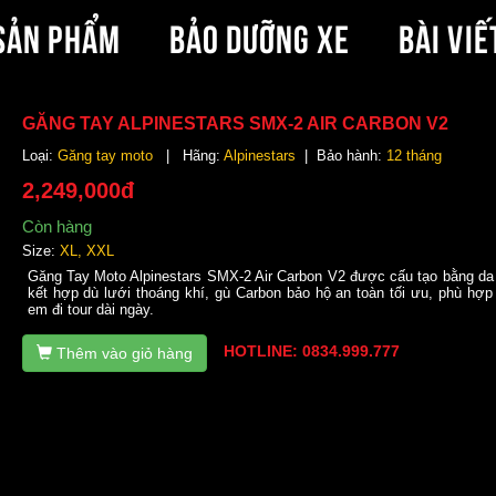
SẢN PHẨM
BẢO DƯỠNG XE
BÀI VIẾ
GĂNG TAY ALPINESTARS SMX-2 AIR CARBON V2
Loại:
Găng tay moto
| Hãng:
Alpinestars
| Bảo hành:
12 tháng
2,249,000đ
Còn hàng
Size:
XL, XXL
Găng Tay Moto Alpinestars SMX-2 Air Carbon V2 được cấu tạo bằng da
kết hợp dù lưới thoáng khí, gù Carbon bảo hộ an toàn tối ưu, phù hợp
em đi tour dài ngày.
HOTLINE: 0834.999.777
Thêm vào giỏ hàng