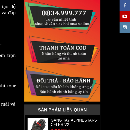
 tạo độ
 va đập
.
ôm trọn
hi tour
i mái và
SẢN PHẨM LIÊN QUAN
GĂNG TAY ALPINESTARS
CELER V2