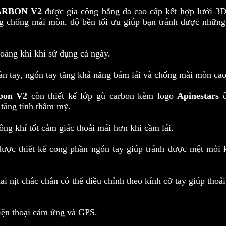
CARBON V2
được gia công bằng da cao cấp kết hợp lưới 3D
g chống mài mòn, độ bền tối ưu giúp bạn tránh được những
hoáng khí khi sử dụng cả ngày.
àn tay, ngón tay tăng khả năng bám lái và chống mài mòn cao
rbon V2
còn thiết kế lớp gù carbon kèm logo
Apinestars
tăng tính thẩm mỹ.
ng khí tốt cảm giác thoải mái hơn khi cầm lái.
được thiết kế cong phần ngón tay giúp tránh được mệt mỏi k
ai nịt chắc chắn có thể điều chỉnh theo kính cỡ tay giúp thoả
điện thoại cảm ứng và GPS.