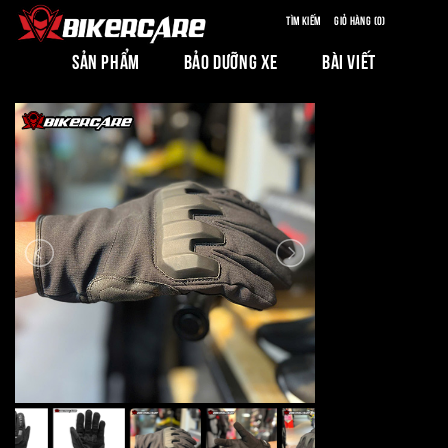
Tìm kiếm
Giỏ hàng (0)
SẢN PHẨM
BẢO DƯỠNG XE
BÀI VIẾT