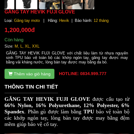
GĂNG TAY HEVIK FUJI GLOVE
Loại:
Găng tay moto
| Hãng:
Hevik
| Bảo hành:
12 tháng
1,200,000đ
Còn hàng
Size:
M, L, XL, XXL
GĂNG TAY HEVIK FUJI GLOVE với chất liệu làm từ nhựa nguyên
sinh TPU bảo vệ toàn bộ các khớp ngón tay, găng tay được may
bằng vải kháng nước, lòng bàn tay được may bằng da bò.
HOTLINE: 0834.999.777
Thêm vào giỏ hàng
THÔNG TIN CHI TIẾT
GĂNG TAY HEVIK FUJI GLOVE
được cấu tạo từ
66% Nylon, 16% Polyurethane, 12% Polyester, 6%
Spandex
. Phần gù được làm bằng
TPU
bảo vệ toàn bộ
các khớp ngón tay, lòng bàn tay được may bằng đệm
mềm
giúp bảo vệ cổ tay.