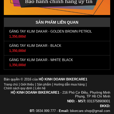
SẢN PHẨM LIÊN QUAN
GĂNG TAY KLIM DAKAR - GOLDEN BROWN PETROL
1,350,000đ
GĂNG TAY KLIM DAKAR - BLACK
1,350,000đ
GĂNG TAY KLIM DAKAR - WHITE BLACK
1,350,000đ
Bản quyền © 2016 của
HỘ KINH DOANH BIKERCARE1
|
|
|
|
Trang chủ
Giới thiệu
Sản phẩm
Hướng dẫn mua hàng
|
Chính sách quy định
Liên hệ
HỘ KINH DOANH BIKERCARE1
- 216 Phó Cơ Điều, Phường Minh
Phụng, TP Hồ Chí Minh
NĐD:
-
MST:
0313758909001
ĐKKD:
ĐT:
0834.999.777 -
Email:
bikercare.shop@gmail.com