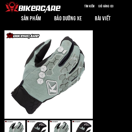
Tìm kiếm
Giỏ hàng (0)
SẢN PHẨM
BẢO DƯỠNG XE
BÀI VIẾT