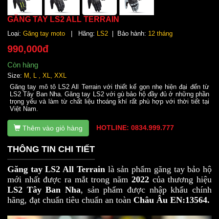
GĂNG TAY LS2 ALL TERRAIN
Loại:
Găng tay moto
| Hãng:
LS2
| Bảo hành:
12 tháng
990,000đ
Còn hàng
Size:
M, L , XL, XXL
Găng tay mô tô LS2 All Terrain với thiết kế gọn nhẹ hiện đại đến từ
LS2 Tây Ban Nha. Găng tay LS2 với gù bảo hộ đầy đủ ở những phần
trọng yếu và làm từ chất liệu thoáng khí rất phù hợp với thời tiết tại
Việt Nam.
HOTLINE: 0834.999.777
Thêm vào giỏ hàng
THÔNG TIN CHI TIẾT
Găng tay LS2 All Terrain
là sản phẩm găng tay bảo hộ
mới nhất được ra mắt trong năm
2022
của thương hiệu
LS2 Tây Ban Nha
, sản phẩm được nhập khẩu chính
hãng, đạt chuẩn tiêu chuẩn an toàn
Châu Âu EN:13564.