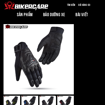
Tìm kiếm
Giỏ hàng (0)
SẢN PHẨM
BẢO DƯỠNG XE
BÀI VIẾT