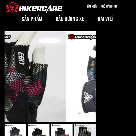
Tìm kiếm
Giỏ hàng (0)
SẢN PHẨM
BẢO DƯỠNG XE
BÀI VIẾT