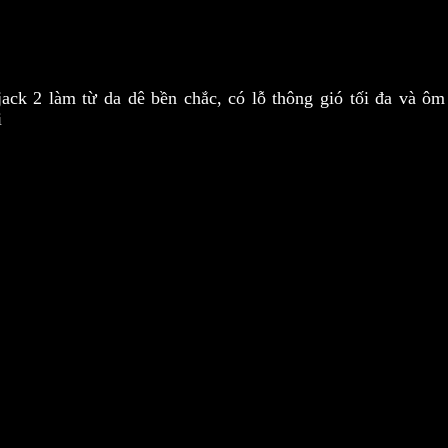
ck 2 làm từ da dê bền chắc, có lỗ thông gió tối đa và ôm 
i