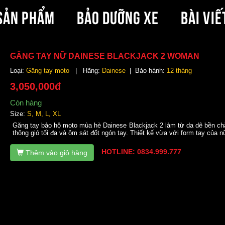
SẢN PHẨM
BẢO DƯỠNG XE
BÀI VIẾ
GĂNG TAY NỮ DAINESE BLACKJACK 2 WOMAN
Loại:
Găng tay moto
| Hãng:
Dainese
| Bảo hành:
12 tháng
3,050,000đ
Còn hàng
Size:
S, M, L, XL
Găng tay bảo hộ moto mùa hè Dainese Blackjack 2 làm từ da dê bền chắ
thông gió tối đa và ôm sát đốt ngón tay. Thiết kế vừa với form tay của n
HOTLINE: 0834.999.777
Thêm vào giỏ hàng