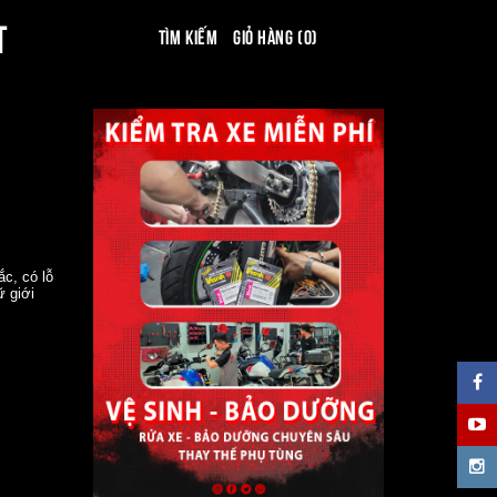
T
Tìm kiếm
Giỏ hàng (0)
c, có lỗ
ữ giới