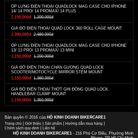
ỐP LƯNG ĐIỆN THOẠI QUADLOCK MAG CASE CHO IPHONE
14/ 14 PRO/ 14 PROMAX/ 14 PLUS
1,150,000đ
1,200,000đ
GIÁ ĐỠ ĐIỆN THOẠI QUAD LOCK 360 ROLL CAGE MOUNT
1,990,000đ
2,480,000đ
ỐP LƯNG ĐIỆN THOẠI QUADLOCK MAG CASE CHO IPHONE
13/ 13 PRO/ 13 PROMAX/ 13 MINI
1,150,000đ
1,200,000đ
GIÁ ĐỠ ĐIỆN THOẠI CHÂN GƯƠNG QUAD LOCK
SCOOTER/MOTOCYCLE MIRROR STEM MOUNT
1,150,000đ
1,380,000đ
GIÁ ĐỠ ĐIỆN THOẠI THỚT GHI ĐÔNG QUAD LOCK
HANDLEBAR CLAMP MOUNT
1,150,000đ
1,350,000đ
Bản quyền © 2016 của
HỘ KINH DOANH BIKERCARE1
|
|
|
|
Trang chủ
Giới thiệu
Sản phẩm
Hướng dẫn mua hàng
|
Chính sách quy định
Liên hệ
HỘ KINH DOANH BIKERCARE1
- 216 Phó Cơ Điều, Phường Minh
Phụng, TP Hồ Chí Minh