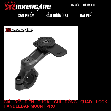
Tìm kiếm
Giỏ hàng (0)
SẢN PHẨM
BẢO DƯỠNG XE
BÀI VIẾT
GIÁ ĐỠ ĐIỆN THOẠI GHI ĐÔNG QUAD LOCK
HANDLEBAR MOUNT PRO