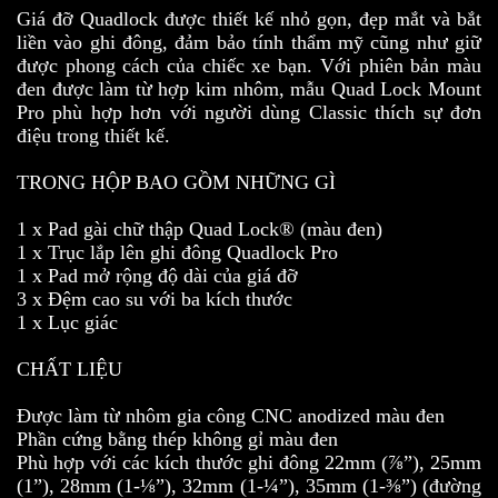
Giá đỡ Quadlock được thiết kế nhỏ gọn, đẹp mắt và bắt
liền vào ghi đông, đảm bảo tính thẩm mỹ cũng như giữ
được phong cách của chiếc xe bạn. Với phiên bản màu
đen được làm từ hợp kim nhôm, mẫu Quad Lock Mount
Pro phù hợp hơn với người dùng Classic thích sự đơn
điệu trong thiết kế.
TRONG HỘP BAO GỒM NHỮNG GÌ
1 x Pad gài chữ thập Quad Lock® (màu đen)
1 x Trục lắp lên ghi đông Quadlock Pro
1 x Pad mở rộng độ dài của giá đỡ
3 x Đệm cao su với ba kích thước
1 x Lục giác
CHẤT LIỆU
Được làm từ nhôm gia công CNC anodized màu đen
Phần cứng bằng thép không gỉ màu đen
Phù hợp với các kích thước ghi đông 22mm (⅞”), 25mm
(1”), 28mm (1-⅛”), 32mm (1-¼”), 35mm (1-⅜”) (đường