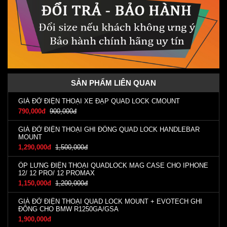
SẢN PHẨM LIÊN QUAN
GIÁ ĐỠ ĐIỆN THOẠI XE ĐẠP QUAD LOCK CMOUNT
790,000đ
900,000đ
GIÁ ĐỠ ĐIỆN THOẠI GHI ĐÔNG QUAD LOCK HANDLEBAR
MOUNT
1,290,000đ
1,500,000đ
ỐP LƯNG ĐIỆN THOẠI QUADLOCK MAG CASE CHO IPHONE
12/ 12 PRO/ 12 PROMAX
1,150,000đ
1,200,000đ
GIÁ ĐỠ ĐIỆN THOẠI QUAD LOCK MOUNT + EVOTECH GHI
ĐÔNG CHO BMW R1250GA/GSA
1,900,000đ