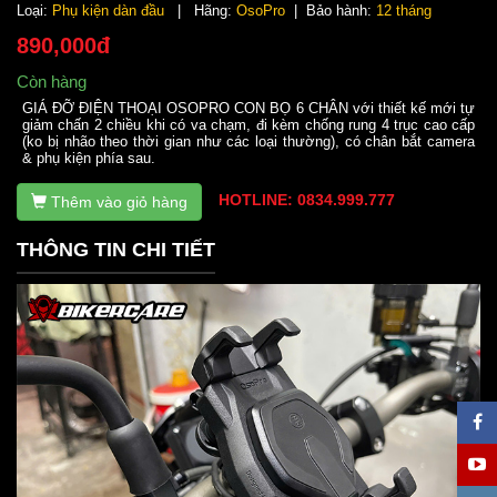
Loại:
Phụ kiện dàn đầu
| Hãng:
OsoPro
| Bảo hành:
12 tháng
890,000đ
Còn hàng
GIÁ ĐỠ ĐIỆN THOẠI OSOPRO CON BỌ 6 CHÂN với thiết kế mới tự
giảm chấn 2 chiều khi có va chạm, đi kèm chống rung 4 trục cao cấp
(ko bị nhão theo thời gian như các loại thường), có chân bắt camera
& phụ kiện phía sau.
HOTLINE: 0834.999.777
Thêm vào giỏ hàng
THÔNG TIN CHI TIẾT