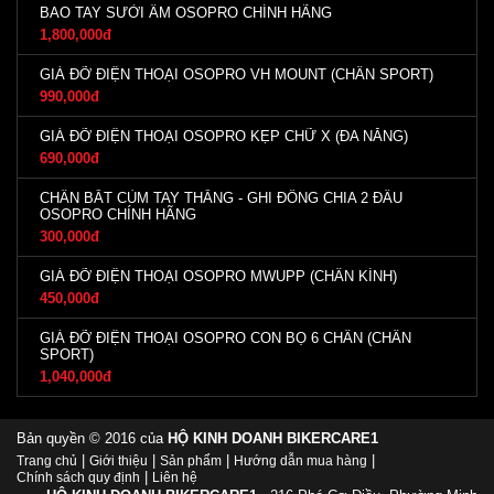
BAO TAY SƯỞI ẤM OSOPRO CHÍNH HÃNG
1,800,000đ
GIÁ ĐỠ ĐIỆN THOẠI OSOPRO VH MOUNT (CHÂN SPORT)
990,000đ
GIÁ ĐỠ ĐIỆN THOẠI OSOPRO KẸP CHỮ X (ĐA NĂNG)
690,000đ
CHÂN BẮT CÙM TAY THẮNG - GHI ĐÔNG CHIA 2 ĐẦU
OSOPRO CHÍNH HÃNG
300,000đ
GIÁ ĐỠ ĐIỆN THOẠI OSOPRO MWUPP (CHÂN KÍNH)
450,000đ
GIÁ ĐỠ ĐIỆN THOẠI OSOPRO CON BỌ 6 CHÂN (CHÂN
SPORT)
1,040,000đ
Bản quyền © 2016 của
HỘ KINH DOANH BIKERCARE1
|
|
|
|
Trang chủ
Giới thiệu
Sản phẩm
Hướng dẫn mua hàng
|
Chính sách quy định
Liên hệ