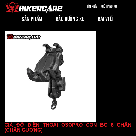
Tìm kiếm
Giỏ hàng (0)
SẢN PHẨM
BẢO DƯỠNG XE
BÀI VIẾT
GIÁ ĐỠ ĐIỆN THOẠI OSOPRO CON BỌ 6 CHÂN
(CHÂN GƯƠNG)