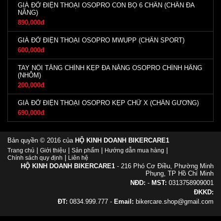
GIÁ ĐỠ ĐIỆN THOẠI OSOPRO CON BỌ 6 CHÂN (CHÂN ĐA
NĂNG)
890,000đ
GIÁ ĐỠ ĐIỆN THOẠI OSOPRO MWUPP (CHÂN SPORT)
600,000đ
TAY NỐI TĂNG CHỈNH KẸP ĐA NĂNG OSOPRO CHÍNH HÃNG
(NHÔM)
200,000đ
GIÁ ĐỠ ĐIỆN THOẠI OSOPRO KẸP CHỮ X (CHÂN GƯƠNG)
690,000đ
Bản quyền © 2016 của
HỘ KINH DOANH BIKERCARE1
|
|
|
|
Trang chủ
Giới thiệu
Sản phẩm
Hướng dẫn mua hàng
|
Chính sách quy định
Liên hệ
HỘ KINH DOANH BIKERCARE1
- 216 Phó Cơ Điều, Phường Minh
Phụng, TP Hồ Chí Minh
NĐD:
-
MST:
0313758909001
ĐKKD:
ĐT:
0834.999.777 -
Email:
bikercare.shop@gmail.com