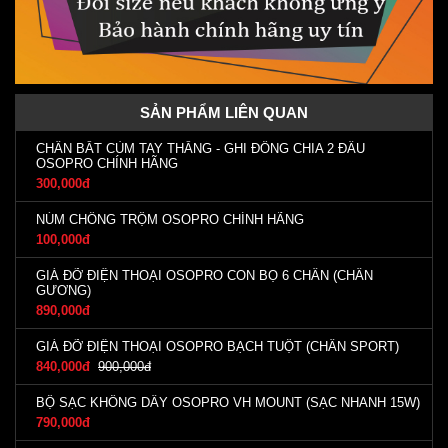
SẢN PHẨM LIÊN QUAN
CHÂN BẮT CÙM TAY THẮNG - GHI ĐÔNG CHIA 2 ĐẦU
OSOPRO CHÍNH HÃNG
300,000đ
NÚM CHỐNG TRỘM OSOPRO CHÍNH HÃNG
100,000đ
GIÁ ĐỠ ĐIỆN THOẠI OSOPRO CON BỌ 6 CHÂN (CHÂN
GƯƠNG)
890,000đ
GIÁ ĐỠ ĐIỆN THOẠI OSOPRO BẠCH TUỘT (CHÂN SPORT)
840,000đ
900,000đ
BỘ SẠC KHÔNG DÂY OSOPRO VH MOUNT (SẠC NHANH 15W)
790,000đ