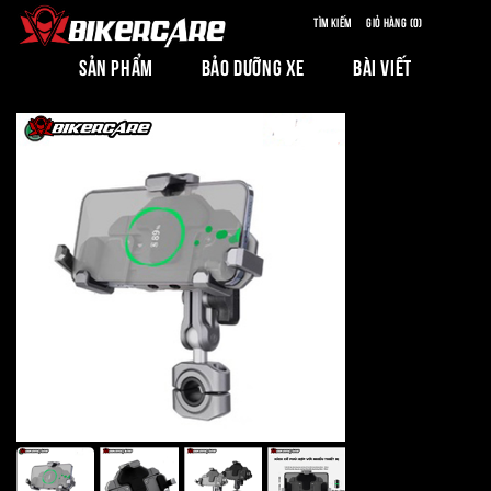
Tìm kiếm
Giỏ hàng (0)
SẢN PHẨM
BẢO DƯỠNG XE
BÀI VIẾT