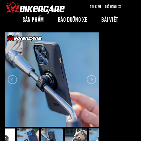
Tìm kiếm
Giỏ hàng (0)
SẢN PHẨM
BẢO DƯỠNG XE
BÀI VIẾT