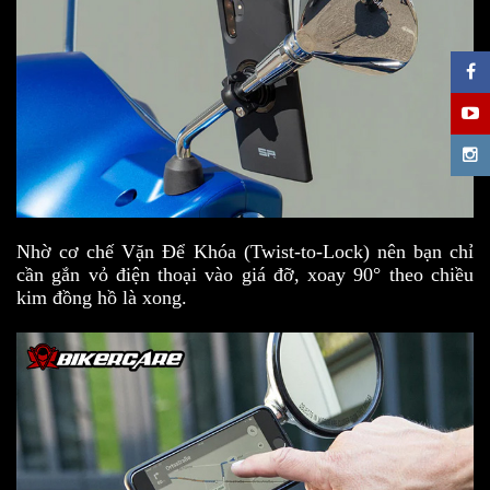
Nhờ cơ chế Vặn Để Khóa (Twist-to-Lock) nên bạn chỉ
cần gắn vỏ điện thoại vào giá đỡ, xoay 90° theo chiều
kim đồng hồ là xong.