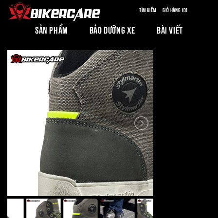
Tìm kiếm
Giỏ hàng (0)
SẢN PHẨM
BẢO DƯỠNG XE
BÀI VIẾT