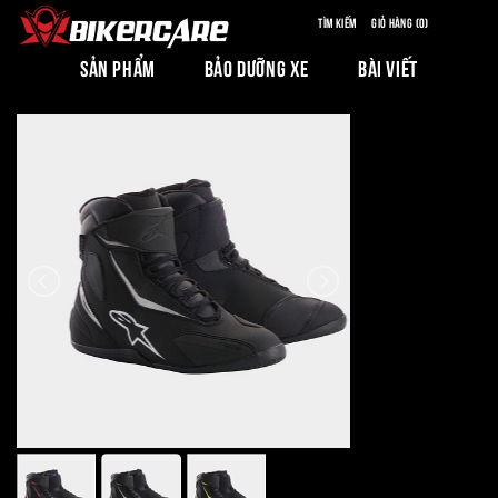
Tìm kiếm
Giỏ hàng (0)
SẢN PHẨM
BẢO DƯỠNG XE
BÀI VIẾT