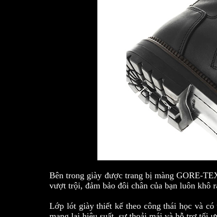
Bên trong giày được trang bị màng GORE-TEX®
vượt trội, đảm bảo đôi chân của bạn luôn khô rá
Lớp lót giày thiết kế theo công thái học và có
mang lại hiệu suất, sự thoải mái và hỗ trợ tối 