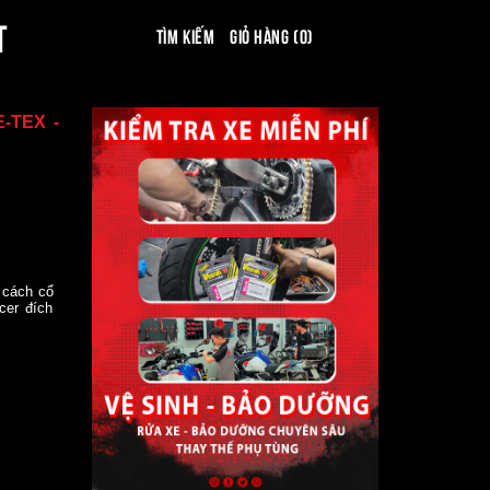
T
Tìm kiếm
Giỏ hàng (0)
-TEX -
 cách cổ
cer đích