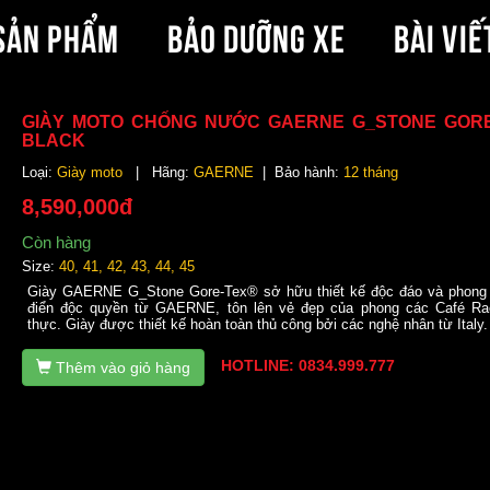
SẢN PHẨM
BẢO DƯỠNG XE
BÀI VIẾ
GIÀY MOTO CHỐNG NƯỚC GAERNE G_STONE GORE
BLACK
Loại:
Giày moto
| Hãng:
GAERNE
| Bảo hành:
12 tháng
8,590,000đ
Còn hàng
Size:
40, 41, 42, 43, 44, 45
Giày GAERNE G_Stone Gore-Tex® sở hữu thiết kế độc đáo và phong
điển độc quyền từ GAERNE, tôn lên vẻ đẹp của phong các Café Ra
thực. Giày được thiết kế hoàn toàn thủ công bởi các nghệ nhân từ Italy.
HOTLINE: 0834.999.777
Thêm vào giỏ hàng