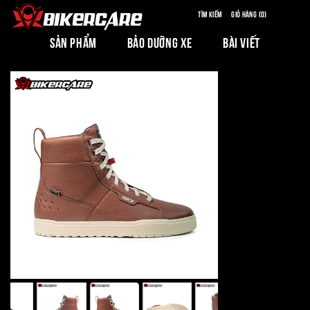
Tìm kiếm
Giỏ hàng (0)
SẢN PHẨM
BẢO DƯỠNG XE
BÀI VIẾT