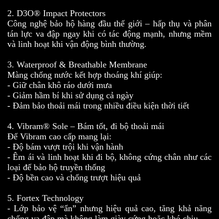
2. D3O® Impact Protectors
Công nghệ bảo hộ hàng đầu thế giới – hấp thụ và phân
tán lực va đập ngay khi có tác động mạnh, nhưng mềm
và linh hoạt khi vận động bình thường.
3. Waterproof & Breathable Membrane
Màng chống nước kết hợp thoáng khí giúp:
- Giữ chân khô ráo dưới mưa
- Giảm hầm bí khi sử dụng cả ngày
- Đảm bảo thoải mái trong nhiều điều kiện thời tiết
4. Vibram® Sole – Bám tốt, đi bộ thoải mái
Đế Vibram cao cấp mang lại:
- Độ bám vượt trội khi vận hành
- Êm ái và linh hoạt khi đi bộ, không cứng chân như các
loại đế bảo hộ truyền thống
- Độ bền cao và chống trượt hiệu quả
5. Fortex Technology
- Lớp bảo vệ “ẩn” nhưng hiệu quả cao, tăng khả năng
chống va đập mà không làm giày cứng hoặc khó chịu.