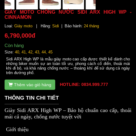
GIÀY MOTO CHỐNG NƯỚC SIDI ARX HIGH WP -
CINNAMON
Loại:
Giày moto
| Hãng:
Sidi
| Bảo hành:
24 tháng
6,790,000đ
Còn hàng
Size:
40, 41, 42, 43, 44, 45
Sidi ARX High WP là mẫu giày moto cao cấp được thiết kế dành cho
những biker muốn sự an toàn tối ưu, phong cách cổ điển, thoải mái
khi đi bộ, và khả năng chống nước – thoáng khí để sử dụng cả ngày
trên đường phố.
HOTLINE: 0834.999.777
Thêm vào giỏ hàng
THÔNG TIN CHI TIẾT
Giày Sidi ARX High WP – Bảo hộ chuẩn cao cấp, thoải
mái cả ngày, chống nước tuyệt vời
Giới thiệu