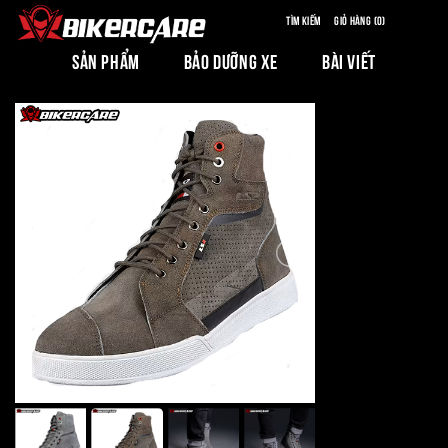
Tìm kiếm
Giỏ hàng (0)
SẢN PHẨM
BẢO DƯỠNG XE
BÀI VIẾT