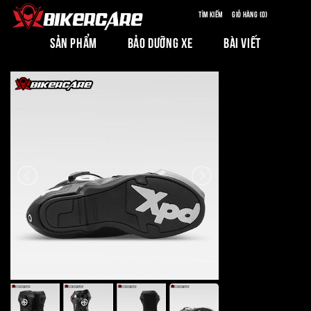
Tìm kiếm
Giỏ hàng (0)
SẢN PHẨM
BẢO DƯỠNG XE
BÀI VIẾT