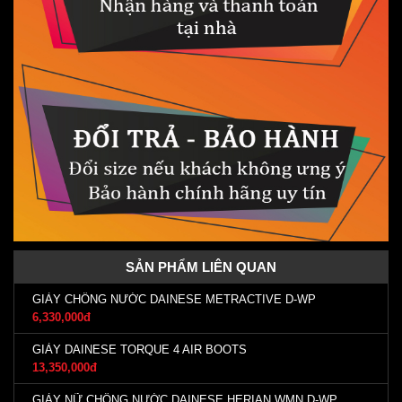
SẢN PHẨM LIÊN QUAN
GIÀY CHỐNG NƯỚC DAINESE METRACTIVE D-WP
6,330,000đ
GIÀY DAINESE TORQUE 4 AIR BOOTS
13,350,000đ
GIÀY NỮ CHỐNG NƯỚC DAINESE HERIAN WMN D-WP