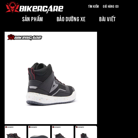
Tìm kiếm
Giỏ hàng (0)
SẢN PHẨM
BẢO DƯỠNG XE
BÀI VIẾT