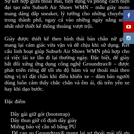
Sự kết hợp giữa thoải mái, tiện dụng và phong cách hiện
đại tạo nên Suburb Air Shoes WMN – mẫu giày moto
mang dáng dấp sneaker, lý tưởng cho những chuyến đi
trong thành phố, ngay cả vào những ngày nắng nóng
nhất nhờ thiết kế thông thoáng vượt trội.
Giày được thiết kế theo hình thái bàn chân nữ giới,
mang lại cảm giác vừa vặn và dễ chịu khi sử dụng. Kết
cấu linh hoạt giúp Suburb Air Shoes WMN phù hợp cho
cả việc lái xe lẫn đi lại thường ngày. Đặc biệt, đế giày
bất đối xứng ứng dụng công nghệ Groundtrax® – được
phát triển riêng để tối ưu độ bám và sự thoải mái theo
từng vị trí đặt chân khi điều khiển xe – đảm bảo người
dùng luôn cảm thấy chắc chắn và êm ái, dù trên yên xe
hay khi dạo bước.
Đặc điểm
Dây gài giữ gót (bootstrap)
Dây thun giữ cố định dây giày
Miếng bảo vệ cần số bằng PU
Đế cao su Groundtrax® mang lại sự thoải mái tối ưu