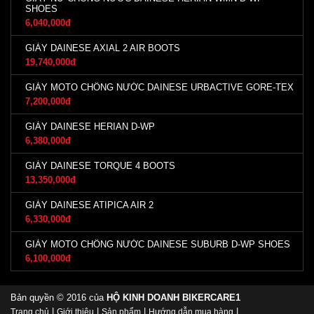
SHOES
6,040,000đ
GIÀY DAINESE AXIAL 2 AIR BOOTS
19,740,000đ
GIÀY MOTO CHỐNG NƯỚC DAINESE URBACTIVE GORE-TEX
7,200,000đ
GIÀY DAINESE HERIAN D-WP
6,380,000đ
GIÀY DAINESE TORQUE 4 BOOTS
13,350,000đ
GIÀY DAINESE ATIPICA AIR 2
6,330,000đ
GIÀY MOTO CHỐNG NƯỚC DAINESE SUBURB D-WP SHOES
6,100,000đ
Bản quyền © 2016 của
HỘ KINH DOANH BIKERCARE1
|
|
|
|
Trang chủ
Giới thiệu
Sản phẩm
Hướng dẫn mua hàng