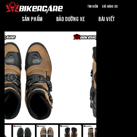
Tìm kiếm
Giỏ hàng (0)
SẢN PHẨM
BẢO DƯỠNG XE
BÀI VIẾT