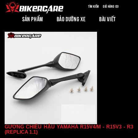
Tìm kiếm
Giỏ hàng (0)
SẢN PHẨM
BẢO DƯỠNG XE
BÀI VIẾT
GƯƠNG CHIẾU HẬU YAMAHA R15V4/M - R15V3 - R3
(REPLICA 1.1)