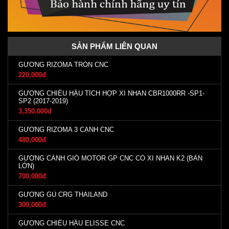
SẢN PHẨM LIÊN QUAN
GƯƠNG RIZOMA TRÒN CNC
220,000đ
GƯƠNG CHIẾU HẬU TÍCH HỢP XI NHAN CBR1000RR -SP1-
SP2 (2017-2019)
3,350,000đ
GƯƠNG RIZOMA 3 CẠNH CNC
480,000đ
GƯƠNG CÁNH GIÓ MOTOR GP CNC CÓ XI NHAN K2 (BẢN
LỚN)
700,000đ
GƯƠNG GÙ CRG THAILAND
300,000đ
GƯƠNG CHIẾU HẬU ELISSE CNC