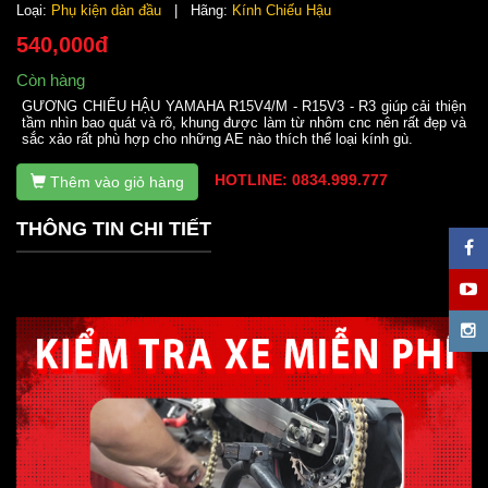
Loại:
Phụ kiện dàn đầu
| Hãng:
Kính Chiếu Hậu
540,000đ
Còn hàng
GƯƠNG CHIẾU HẬU YAMAHA R15V4/M - R15V3 - R3 giúp cải thiện
tầm nhìn bao quát và rõ, khung được làm từ nhôm cnc nên rất đẹp và
sắc xảo rất phù hợp cho những AE nào thích thể loại kính gù.
HOTLINE: 0834.999.777
Thêm vào giỏ hàng
THÔNG TIN CHI TIẾT