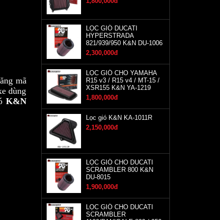
1,800,000đ
LỌC GIÓ DUCATI
HYPERSTRADA
821/939/950 K&N DU-1006
2,300,000đ
LỌC GIÓ CHO YAMAHA
tăng mã
R15 v3 / R15 v4 / MT-15 /
XSR155 K&N YA-1219
 xe dùng
1,800,000đ
ió
K&N
Lọc gió K&N KA-1011R
2,150,000đ
LỌC GIÓ CHO DUCATI
SCRAMBLER 800 K&N
DU-8015
1,900,000đ
LỌC GIÓ CHO DUCATI
SCRAMBLER