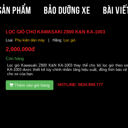
SẢN PHẨM
BẢO DƯỠNG XE
BÀI VIẾ
LỌC GIÓ CHO KAWASAKI Z800 K&N KA-1003
Loại:
Phụ kiện dàn máy
| Hãng:
Lọc gió
2,000,000đ
Còn hàng
Lọc gió Kawasaki Z800 K&N KA-1003 thay thế cho bộ lọc gió theo xe
KA-1003 được thiết kế tùy chỉnh nhằm tăng hiệu suất, đồng thời bảo vệ
cho xe của bạn.
HOTLINE: 0834.999.777
Thêm vào giỏ hàng