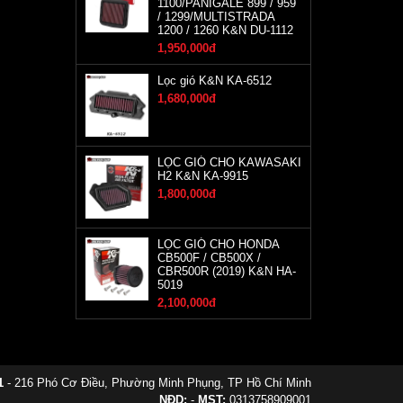
1100/PANIGALE 899 / 959
/ 1299/MULTISTRADA
1200 / 1260 K&N DU-1112
1,950,000đ
Lọc gió K&N KA-6512
1,680,000đ
LỌC GIÓ CHO KAWASAKI
H2 K&N KA-9915
1,800,000đ
LỌC GIÓ CHO HONDA
CB500F / CB500X /
CBR500R (2019) K&N HA-
5019
2,100,000đ
1
- 216 Phó Cơ Điều, Phường Minh Phụng, TP Hồ Chí Minh
NĐD:
-
MST:
0313758909001