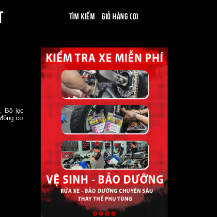
T
Tìm kiếm
Giỏ hàng (0)
. Bộ lọc
 động cơ