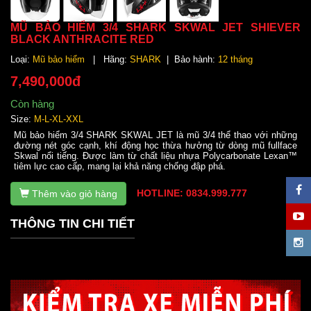
MŨ BẢO HIỂM 3/4 SHARK SKWAL JET SHIEVER
BLACK ANTHRACITE RED
Loại:
Mũ bảo hiểm
| Hãng:
SHARK
| Bảo hành:
12 tháng
7,490,000đ
Còn hàng
Size:
M-L-XL-XXL
Mũ bảo hiểm 3/4 SHARK SKWAL JET là mũ 3/4 thể thao với những
đường nét góc cạnh, khí động học thừa hưởng từ dòng mũ fullface
Skwal nổi tiếng. Được làm từ chất liệu nhựa Polycarbonate Lexan™
tiêm lực cao cấp, mang lại khả năng chống đập phá.
HOTLINE: 0834.999.777
Thêm vào giỏ hàng
THÔNG TIN CHI TIẾT