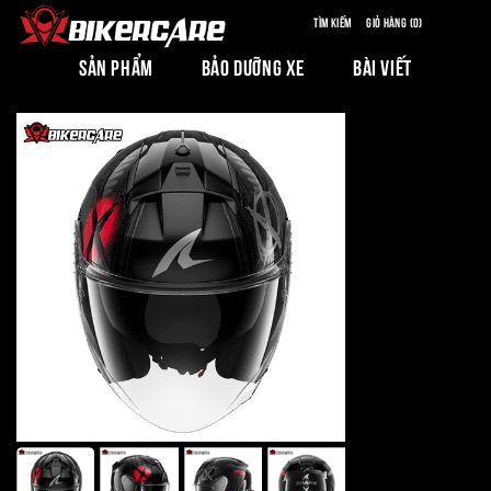
Tìm kiếm
Giỏ hàng (0)
SẢN PHẨM
BẢO DƯỠNG XE
BÀI VIẾT