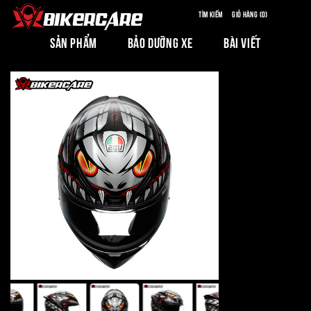
Tìm kiếm
Giỏ hàng (0)
SẢN PHẨM
BẢO DƯỠNG XE
BÀI VIẾT