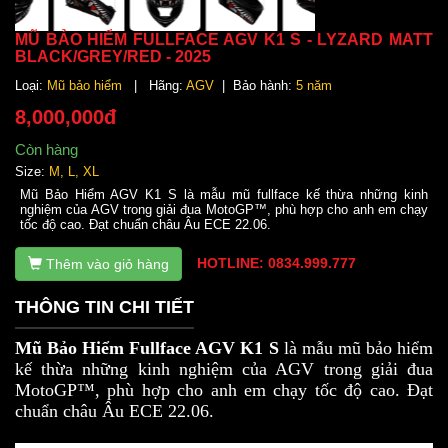
MŨ BẢO HIỂM FULLFACE AGV K1 S - LYZARD MATT
BLACK/GREY/RED - 2025
Loại:
Mũ bảo hiểm
| Hãng:
AGV
| Bảo hành:
5 năm
8,000,000đ
Còn hàng
Size:
M, L, XL
Mũ Bảo Hiểm AGV K1 S là mẫu mũ fullface kế thừa những kinh
nghiệm của AGV trong giải đua MotoGP™, phù hợp cho anh em chạy
tốc độ cao. Đạt chuẩn châu Âu ECE 22.06.
HOTLINE: 0834.999.777
Thêm vào giỏ hàng
THÔNG TIN CHI TIẾT
Mũ Bảo Hiểm Fullface AGV K1 S
là mẫu mũ bảo hiểm
kế thừa những kinh nghiệm của AGV trong giải đua
MotoGP™, phù hợp cho anh em chạy tốc độ cao. Đạt
chuẩn châu Âu ECE 22.06.