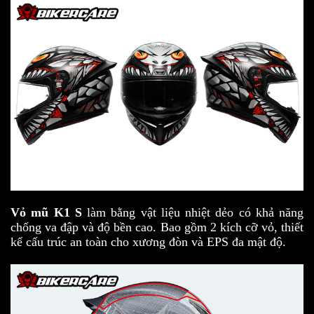
Vỏ mũ K1 S
làm bằng vật liệu nhiệt dẻo có khả năng
chống va đập và độ bền cao. Bao gồm 2 kích cỡ vỏ, thiết
kế cấu trúc an toàn cho xương đòn và EPS đa mật độ.