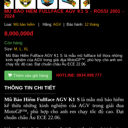
MŨ BẢO HIỂM FULLFACE AGV K1 S - ROSSI 2001 -
2024
Loại:
Mũ bảo hiểm
| Hãng:
AGV
| Bảo hành:
12 tháng
8,000,000đ
Còn hàng
Size:
M, L, XL
Mũ Bảo Hiểm Fullface AGV K1 S là mẫu mũ fullface kế thừa những
kinh nghiệm của AGV trong giải đua MotoGP™, phù hợp cho anh em
chạy tốc độ cao. Đạt chuẩn châu Âu ECE 22.06.
HOTLINE: 0834.999.777
Thêm vào giỏ hàng
THÔNG TIN CHI TIẾT
Mũ Bảo Hiểm Fullface AGV K1 S
là mẫu mũ bảo hiểm
kế thừa những kinh nghiệm của AGV trong giải đua
MotoGP™, phù hợp cho anh em chạy tốc độ cao. Đạt
chuẩn châu Âu ECE 22.06.