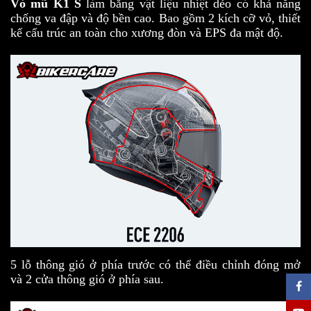
Vỏ mũ K1 S
làm bằng vật liệu nhiệt dẻo có khả năng
chống va đập và độ bền cao. Bao gồm 2 kích cỡ vỏ, thiết
kế cấu trúc an toàn cho xương đòn và EPS đa mật độ.
5 lỗ thông gió ở phía trước có thể điều chỉnh đóng mở
và 2 cửa thông gió ở phía sau.