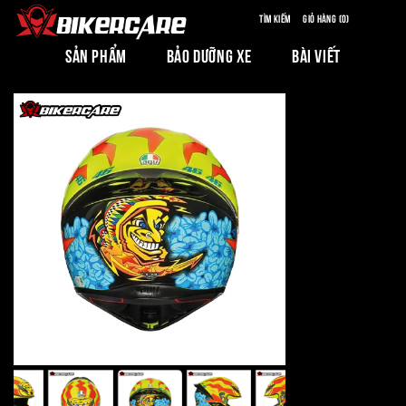
Tìm kiếm
Giỏ hàng (0)
SẢN PHẨM
BẢO DƯỠNG XE
BÀI VIẾT