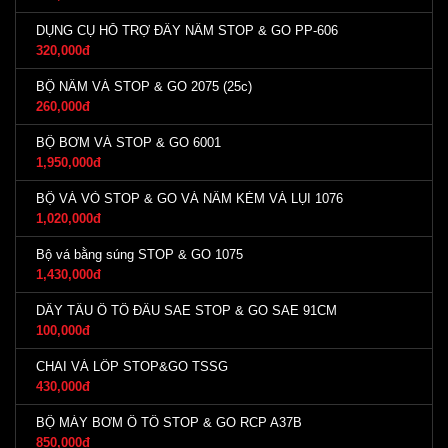
DỤNG CỤ HỖ TRỢ ĐẨY NẤM STOP & GO PP-606
320,000đ
BỘ NẤM VÁ STOP & GO 2075 (25c)
260,000đ
BỘ BƠM VÁ STOP & GO 6001
1,950,000đ
BỘ VÁ VỎ STOP & GO VÁ NẤM KÈM VÁ LỤI 1076
1,020,000đ
Bộ vá bằng súng STOP & GO 1075
1,430,000đ
DÂY TẨU Ô TÔ ĐẦU SAE STOP & GO SAE 91CM
100,000đ
CHAI VÁ LỐP STOP&GO TSSG
430,000đ
BỘ MÁY BƠM Ô TÔ STOP & GO RCP A37B
850,000đ