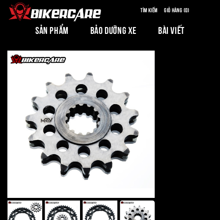
Tìm kiếm
Giỏ hàng (0)
SẢN PHẨM
BẢO DƯỠNG XE
BÀI VIẾT