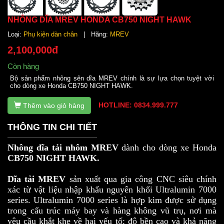
NHÔNG DĨA MREV HONDA CB750 NIGHT HAWK
Loại:
Phụ kiện dàn chân
| Hãng:
MREV
2,100,000đ
Còn hàng
Bộ sản phẩm nhông sên dĩa MREV chính là sự lựa chọn tuyệt vời
cho dòng xe Honda CB750 NIGHT HAWK.
HOTLINE: 0834.999.777
Thêm vào giỏ hàng
THÔNG TIN CHI TIẾT
Nhông dĩa tải nhôm MREV
dành cho dòng xe Honda
CB750 NIGHT HAWK.
Dĩa tải MREV
sản xuất qua gia công CNC siêu chính
xác từ vật liệu nhập khẩu nguyên khối Ultralumin 7000
series. Ultralumin 7000 series là hợp kim được sử dụng
trong cấu trúc máy bay và hàng không vũ trụ, nơi mà
yêu cầu khắt khe về hai yếu tố: độ bền cao và khả năng