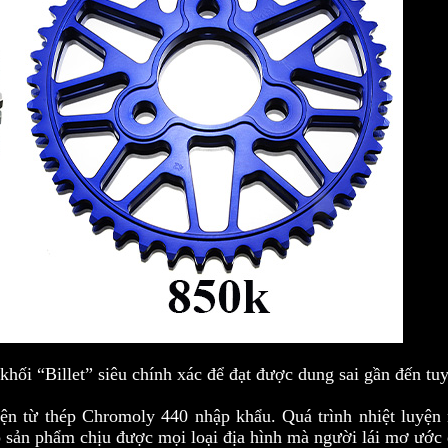
ối “Billet” siêu chính xác để đạt được dung sai gần đến tuy
n từ thép Chromoly 440 nhập khẩu. Quá trình nhiệt luyện 
o sản phẩm chịu được mọi loại địa hình mà người lái mơ ước 