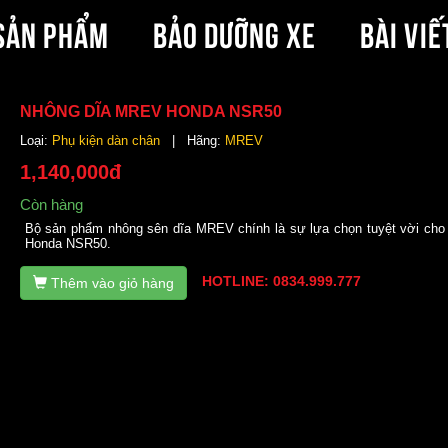
SẢN PHẨM
BẢO DƯỠNG XE
BÀI VIẾ
NHÔNG DĨA MREV HONDA NSR50
Loại:
Phụ kiện dàn chân
| Hãng:
MREV
1,140,000đ
Còn hàng
Bộ sản phẩm nhông sên dĩa MREV chính là sự lựa chọn tuyệt vời cho
Honda NSR50.
HOTLINE: 0834.999.777
Thêm vào giỏ hàng