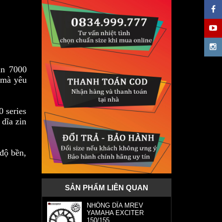
min 7000
i mà yêu
00 series
 dĩa zin
ộ bền,
SẢN PHẨM LIÊN QUAN
NHÔNG DĨA MREV
YAMAHA EXCITER
150/155