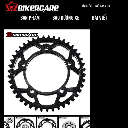
Tìm kiếm
Giỏ hàng (0)
SẢN PHẨM
BẢO DƯỠNG XE
BÀI VIẾT