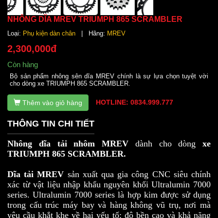
NHÔNG DĨA MREV TRIUMPH 865 SCRAMBLER
Loại:
Phụ kiện dàn chân
| Hãng:
MREV
2,300,000đ
Còn hàng
Bộ sản phẩm nhông sên dĩa MREV chính là sự lựa chọn tuyệt vời
cho dòng xe TRIUMPH 865 SCRAMBLER.
HOTLINE: 0834.999.777
Thêm vào giỏ hàng
THÔNG TIN CHI TIẾT
Nhông dĩa tải nhôm MREV
dành cho dòng
xe
TRIUMPH 865 SCRAMBLER.
Dĩa tải MREV
sản xuất qua gia công CNC siêu chính
xác từ vật liệu nhập khẩu nguyên khối Ultralumin 7000
series. Ultralumin 7000 series là hợp kim được sử dụng
trong cấu trúc máy bay và hàng không vũ trụ, nơi mà
yêu cầu khắt khe về hai yếu tố: độ bền cao và khả năng