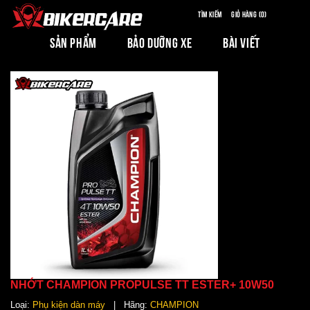
Tìm kiếm
Giỏ hàng (0)
SẢN PHẨM
BẢO DƯỠNG XE
BÀI VIẾT
NHỚT CHAMPION PROPULSE TT ESTER+ 10W50
Loại:
Phụ kiện dàn máy
| Hãng:
CHAMPION