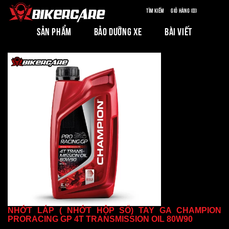
Tìm kiếm
Giỏ hàng (0)
SẢN PHẨM
BẢO DƯỠNG XE
BÀI VIẾT
NHỚT LÁP ( NHỚT HỘP SỐ) TAY GA CHAMPION
PRORACING GP 4T TRANSMISSION OIL 80W90