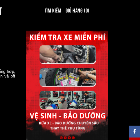
T
Tìm kiếm
Giỏ hàng (0)
ổng hợp,
n và off