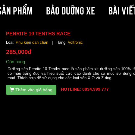
SẢN PHẨM
BẢO DƯỠNG XE
BÀI VIẾ
PENRITE 10 TENTHS RACE
Loại:
Phụ kiện dàn chân
| Hãng:
Voltronic
285,000đ
Còn hàng
Dưỡng sên Penrite 10 Tenths race là sản phẩm xịt dưỡng sên 100% t
có màu trắng đục và hiệu suất cực cao dành cho cả mục sử dụng o
road. Thích hợp để sử dụng cho các loại sên X,O và Z-ring.
HOTLINE: 0834.999.777
Thêm vào giỏ hàng