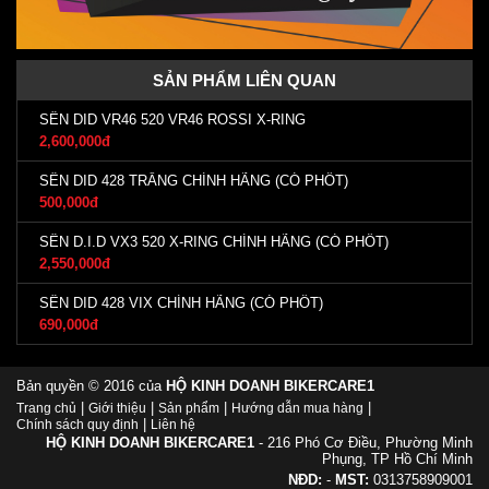
SẢN PHẨM LIÊN QUAN
SÊN DID VR46 520 VR46 ROSSI X-RING
2,600,000đ
SÊN DID 428 TRẮNG CHÍNH HÃNG (CÓ PHỐT)
500,000đ
SÊN D.I.D VX3 520 X-RING CHÍNH HÃNG (CÓ PHỐT)
2,550,000đ
SÊN DID 428 VIX CHÍNH HÃNG (CÓ PHỐT)
690,000đ
Bản quyền © 2016 của
HỘ KINH DOANH BIKERCARE1
|
|
|
|
Trang chủ
Giới thiệu
Sản phẩm
Hướng dẫn mua hàng
|
Chính sách quy định
Liên hệ
HỘ KINH DOANH BIKERCARE1
- 216 Phó Cơ Điều, Phường Minh
Phụng, TP Hồ Chí Minh
NĐD:
-
MST:
0313758909001