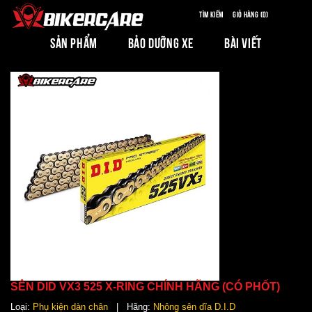
Tìm kiếm
Giỏ hàng (0)
SẢN PHẨM
BẢO DƯỠNG XE
BÀI VIẾT
SÊN DID VX3 525 X-RING CHÍNH HÃNG (CÓ PHỐT)
Loại:
Phụ kiện dàn chân
| Hãng:
Nhông sên dĩa D.I.D