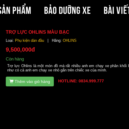
SẢN PHẨM
BẢO DƯỠNG XE
BÀI VIẾ
TRỢ LỰC OHLINS MÀU BẠC
Loại:
Phụ kiện dàn đầu
| Hãng:
OHLINS
9,500,000đ
Còn hàng
Trợ lực Ohlins là một món đồ mà rất nhiều anh em chạy xe phân khối 
như có cả anh em chạy xe nhỏ gắn trên chiếc xe của mình.
HOTLINE: 0834.999.777
Thêm vào giỏ hàng