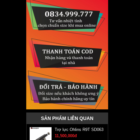
SẢN PHẨM LIÊN QUAN
Trợ lực Ohlins R9T SD063
11,500,000đ